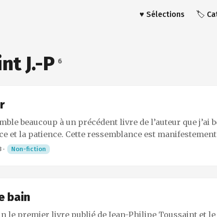
♥️ Sélections
🏷️ C
nt J.-P
6
r
emble beaucoup à un précédent livre de l’auteur que j’ai
ce et la patience. Cette ressemblance est manifestement
 en m’immergeant dans ce livre, de retrouver mon éléme
3
·
Non-fiction
’écrire, la patience de la façonner, de le polir, de l’affine
eprendre depuis le début, sans cesse, à l’infini, de le retr
re. Il est aussi question de son métier, mais il est plus
plongée dans sa mémoire, comme on le fait au crépuscul
e bain
e de vivre le plus longtemps possible. ...
in le premier livre publié de Jean-Philipe Toussaint et l