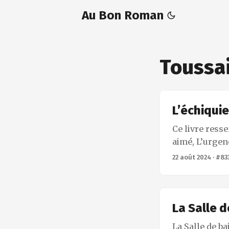
Au Bon Roman
Toussai
L’échiquie
Ce livre ress
aimé, L’urgen
l’impression,
22 août 2024
·
#83
L’urgence de l
voulu, de le r
encore et enco
une sorte de 
La Salle d
je lui souhait
La Salle de ba